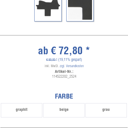
ab € 72,80 *
(19,11% gespart)
€ 90,00 *
inkl. MwSt.
zzgl. Versandkosten
Artikel-Nr.:
114522202_2524
FARBE
graphit
beige
grau