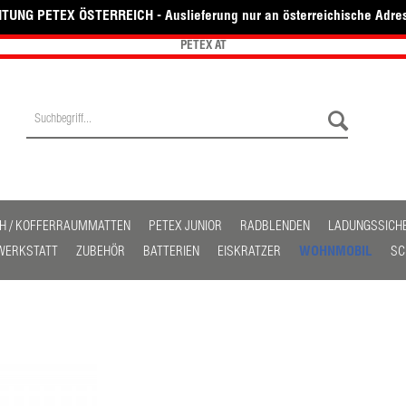
TUNG PETEX ÖSTERREICH - Auslieferung nur an österreichische Adre
PETEX AT
H / KOFFERRAUMMATTEN
PETEX JUNIOR
RADBLENDEN
LADUNGSSICH
 WERKSTATT
ZUBEHÖR
BATTERIEN
EISKRATZER
WOHNMOBIL
SC