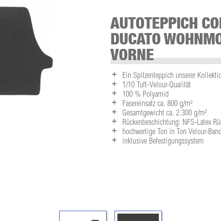
AUTOTEPPICH CO
DUCATO WOHNMOB
VORNE
Ein Spitzenteppich unserer Kollekti
1/10 Tuft-Velour-Qualität
100 % Polyamid
Fasereinsatz ca. 800 g/m²
Gesamtgewicht ca. 2.300 g/m²
Rückenbeschichtung: NFS-Latex Rü
hochwertige Ton in Ton Velour-Ban
inklusive Befestigungssystem