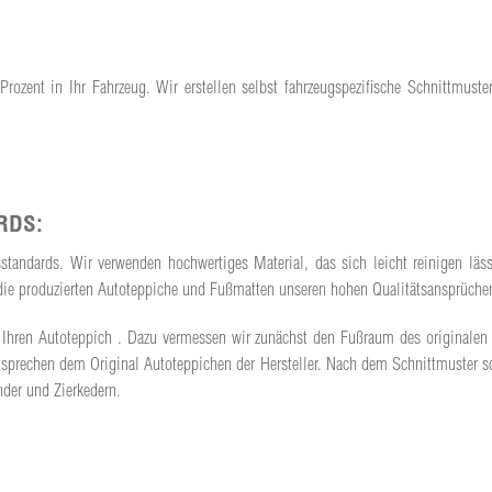
ozent in Ihr Fahrzeug. Wir erstellen selbst fahrzeugspezifische Schnittmuste
RDS:
tsstandards. Wir verwenden hochwertiges Material, das sich leicht reinigen lä
ss die produzierten Autoteppiche und Fußmatten unseren hohen Qualitätsansprüch
für Ihren Autoteppich . Dazu vermessen wir zunächst den Fußraum des originale
prechen dem Original Autoteppichen der Hersteller. Nach dem Schnittmuster sc
der und Zierkedern.