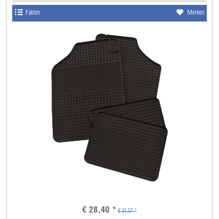
Fakten
Merken
€ 28,40 *
€ 31,57 *