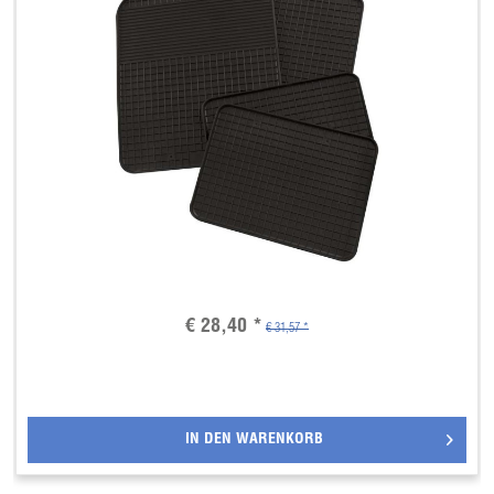
€ 28,40 *
€ 31,57 *
IN DEN
WARENKORB