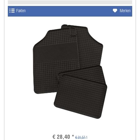
Fakten
Merken
€ 28,40 *
€ 31,57 *