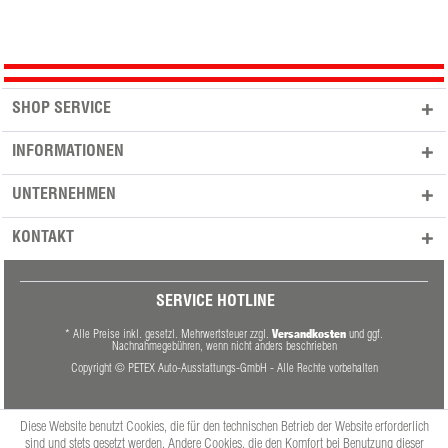
SHOP SERVICE
INFORMATIONEN
UNTERNEHMEN
KONTAKT
SERVICE HOTLINE
Versandkosten
* Alle Preise inkl. gesetzl. Mehrwertsteuer zzgl.
und ggf.
Nachnahmegebühren, wenn nicht anders beschrieben
Copyright © PETEX Auto-Ausstattungs-GmbH - Alle Rechte vorbehalten
Diese Website benutzt Cookies, die für den technischen Betrieb der Website erforderlich
sind und stets gesetzt werden. Andere Cookies, die den Komfort bei Benutzung dieser