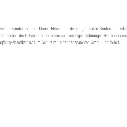
rt  erkennbar an dem blauen Etikett und der mitgelieferten Konformitätserk
aufen machen die Hebebänder bei einem sehr niedrigen Dehnungsfaktor besonders
gfähigkeitsetikett ist zum Schutz mit einer transparenten Umhüllung foliert.