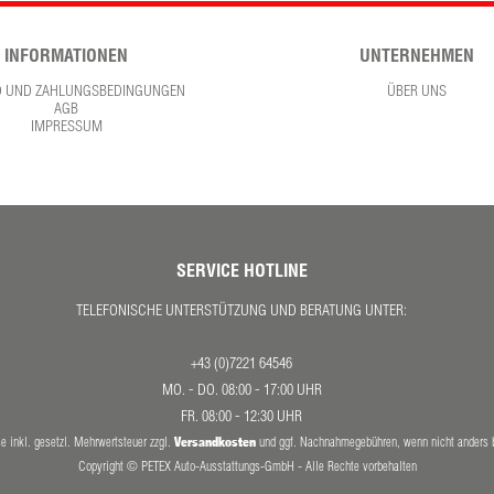
INFORMATIONEN
UNTERNEHMEN
D UND ZAHLUNGSBEDINGUNGEN
ÜBER UNS
AGB
IMPRESSUM
SERVICE HOTLINE
TELEFONISCHE UNTERSTÜTZUNG UND BERATUNG UNTER:
+43 (0)7221 64546
MO. - DO. 08:00 - 17:00 UHR
FR. 08:00 - 12:30 UHR
Versandkosten
se inkl. gesetzl. Mehrwertsteuer zzgl.
und ggf. Nachnahmegebühren, wenn nicht anders 
Copyright © PETEX Auto-Ausstattungs-GmbH - Alle Rechte vorbehalten