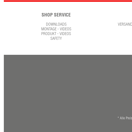
SHOP SERVICE
DOWNLOADS
VERSAN
MONTAGE - VIDEOS
PRODUKT - VIDEOS
SAFETY
* Alle Prei