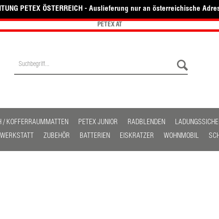
TUNG PETEX ÖSTERREICH - Auslieferung nur an österreichische Adre
PETEX AT
H / KOFFERRAUMMATTEN
PETEX JUNIOR
RADBLENDEN
LADUNGSSICH
/ WERKSTATT
ZUBEHÖR
BATTERIEN
EISKRATZER
WOHNMOBIL
SC