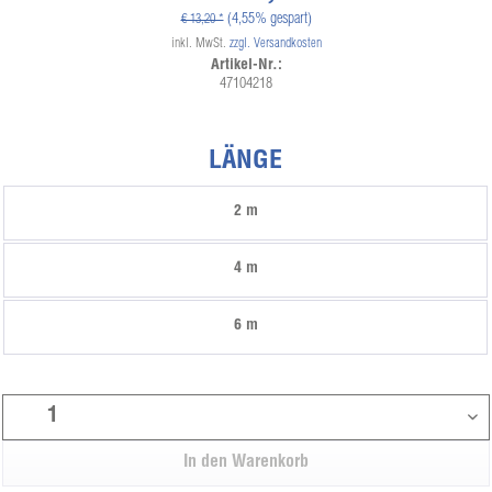
(4,55% gespart)
€ 13,20 *
inkl. MwSt.
zzgl. Versandkosten
Artikel-Nr.:
47104218
LÄNGE
2 m
4 m
6 m
In den
Warenkorb