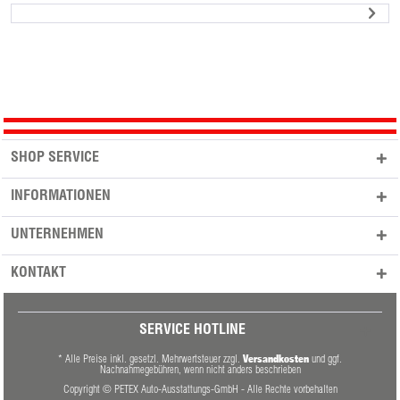
SHOP SERVICE
INFORMATIONEN
UNTERNEHMEN
KONTAKT
SERVICE HOTLINE
Versandkosten
* Alle Preise inkl. gesetzl. Mehrwertsteuer zzgl.
und ggf.
Nachnahmegebühren, wenn nicht anders beschrieben
Copyright © PETEX Auto-Ausstattungs-GmbH - Alle Rechte vorbehalten