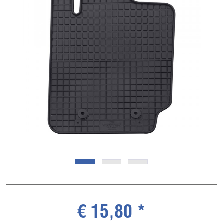
€ 15,80 *