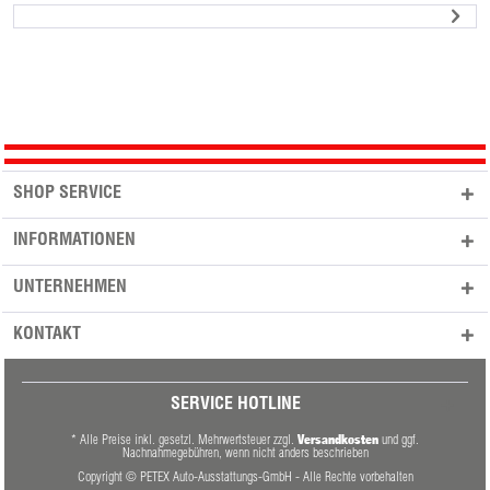
SHOP SERVICE
INFORMATIONEN
UNTERNEHMEN
KONTAKT
SERVICE HOTLINE
Versandkosten
* Alle Preise inkl. gesetzl. Mehrwertsteuer zzgl.
und ggf.
Nachnahmegebühren, wenn nicht anders beschrieben
Copyright © PETEX Auto-Ausstattungs-GmbH - Alle Rechte vorbehalten