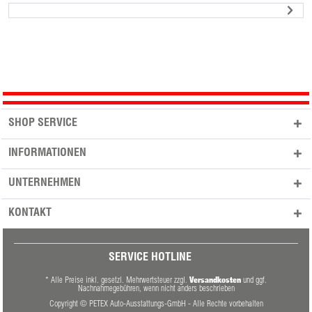
SHOP SERVICE
INFORMATIONEN
UNTERNEHMEN
KONTAKT
SERVICE HOTLINE
Versandkosten
* Alle Preise inkl. gesetzl. Mehrwertsteuer zzgl.
und ggf.
Nachnahmegebühren, wenn nicht anders beschrieben
Copyright © PETEX Auto-Ausstattungs-GmbH - Alle Rechte vorbehalten