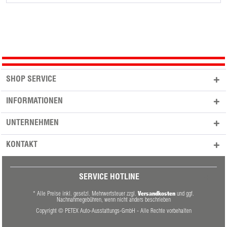
SHOP SERVICE
INFORMATIONEN
UNTERNEHMEN
KONTAKT
SERVICE HOTLINE
Versandkosten
* Alle Preise inkl. gesetzl. Mehrwertsteuer zzgl.
und ggf.
Nachnahmegebühren, wenn nicht anders beschrieben
Copyright © PETEX Auto-Ausstattungs-GmbH - Alle Rechte vorbehalten