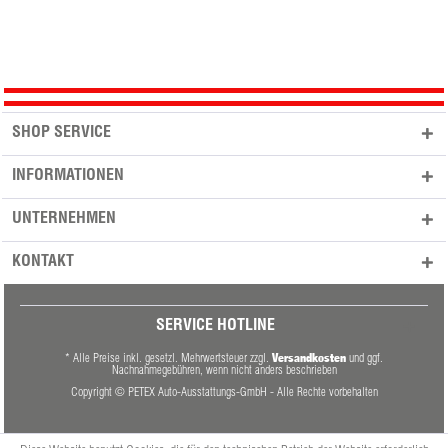
SHOP SERVICE
INFORMATIONEN
UNTERNEHMEN
KONTAKT
SERVICE HOTLINE
Versandkosten
* Alle Preise inkl. gesetzl. Mehrwertsteuer zzgl.
und ggf.
Nachnahmegebühren, wenn nicht anders beschrieben
Copyright © PETEX Auto-Ausstattungs-GmbH - Alle Rechte vorbehalten