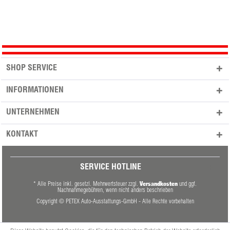
SHOP SERVICE
INFORMATIONEN
UNTERNEHMEN
KONTAKT
SERVICE HOTLINE
Versandkosten
* Alle Preise inkl. gesetzl. Mehrwertsteuer zzgl.
und ggf.
Nachnahmegebühren, wenn nicht anders beschrieben
Copyright © PETEX Auto-Ausstattungs-GmbH - Alle Rechte vorbehalten