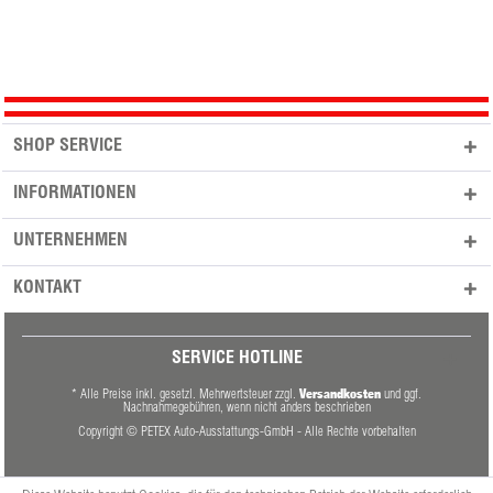
SHOP SERVICE
INFORMATIONEN
UNTERNEHMEN
KONTAKT
SERVICE HOTLINE
Versandkosten
* Alle Preise inkl. gesetzl. Mehrwertsteuer zzgl.
und ggf.
Nachnahmegebühren, wenn nicht anders beschrieben
Copyright © PETEX Auto-Ausstattungs-GmbH - Alle Rechte vorbehalten