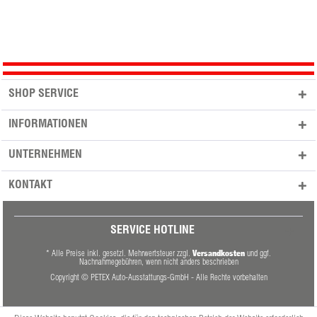
SHOP SERVICE
INFORMATIONEN
UNTERNEHMEN
KONTAKT
SERVICE HOTLINE
Versandkosten
* Alle Preise inkl. gesetzl. Mehrwertsteuer zzgl.
und ggf.
Nachnahmegebühren, wenn nicht anders beschrieben
Copyright © PETEX Auto-Ausstattungs-GmbH - Alle Rechte vorbehalten