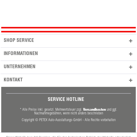
SHOP SERVICE
INFORMATIONEN
UNTERNEHMEN
KONTAKT
SERVICE HOTLINE
Versandkosten
* Alle Preise inkl. gesetzl. Mehrwertsteuer zzgl.
und ggf.
Nachnahmegebühren, wenn nicht anders beschrieben
Copyright © PETEX Auto-Ausstattungs-GmbH - Alle Rechte vorbehalten