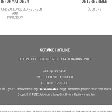
INFORMATIONEN
UNTERNEHMEN
D UND ZAHLUNGSBEDINGUNGEN
ÜBER UNS
AGB
IMPRESSUM
SERVICE HOTLINE
TELEFONISCHE UNTERSTÜTZUNG UND BERATUNG UNTER:
+43 (0)7221 64546
MO. - DO. 08:00 - 17:00 UHR
FR. 08:00 - 12:30 UHR
Versandkosten
se inkl. gesetzl. Mehrwertsteuer zzgl.
und ggf. Nachnahmegebühren, wenn nicht anders 
Copyright © PETEX Auto-Ausstattungs-GmbH - Alle Rechte vorbehalten