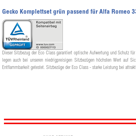
Gecko Komplettset grün passend für Alfa Romeo 3
Dieser Sitzbezug der Eco Class garantiert optische Aufwertung und Schutz für
legen auch bei unseren niedrigpreisigen Sitzbezügen höchsten Wert auf Sic
Entflammbarkeit getestet. Sitzbezüge der Eco Class - starke Leistung bei attrakt