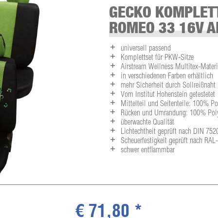
GECKO KOMPLETT
ROMEO 33 16V A
universell passend
Komplettset für PKW-Sitze
Airstream Wellness Multitex-Materia
in verschiedenen Farben erhältlich
mehr Sicherheit durch Sollreißnaht
Vom Institut Hohenstein getestetet
Mittelteil und Seitenteile: 100% P
Rücken und Umrandung: 100% Polye
überwachte Qualität
Lichtechtheit geprüft nach DIN 752
Scheuerfestigkeit geprüft nach RA
schwer entflammbar
€ 71,80 *