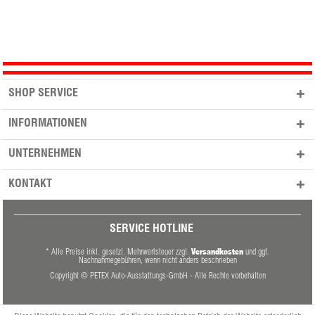
SHOP SERVICE
INFORMATIONEN
UNTERNEHMEN
KONTAKT
SERVICE HOTLINE
Versandkosten
* Alle Preise inkl. gesetzl. Mehrwertsteuer zzgl.
und ggf.
Nachnahmegebühren, wenn nicht anders beschrieben
Copyright © PETEX Auto-Ausstattungs-GmbH - Alle Rechte vorbehalten