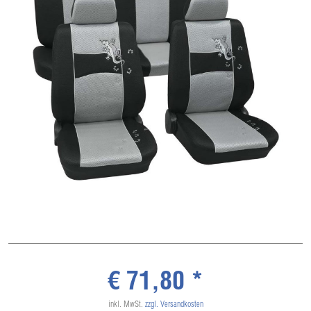
€ 71,80 *
inkl. MwSt.
zzgl. Versandkosten