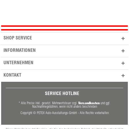
SHOP SERVICE
INFORMATIONEN
UNTERNEHMEN
KONTAKT
SERVICE HOTLINE
Versandkosten
* Alle Preise inkl. gesetzl. Mehrwertsteuer zzgl.
und ggf.
Nachnahmegebühren, wenn nicht anders beschrieben
Copyright © PETEX Auto-Ausstattungs-GmbH - Alle Rechte vorbehalten