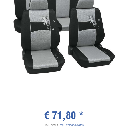
€ 71,80 *
inkl. MwSt.
zzgl. Versandkosten