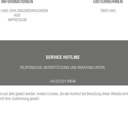
INFORMATIONEN
UNTERNEHMEN
D UND ZAHLUNGSBEDINGUNGEN
ÜBER UNS
AGB
IMPRESSUM
SERVICE HOTLINE
TELEFONISCHE UNTERSTÜTZUNG UND BERATUNG UNTER:
+43 (0)7221 64546
MO. - DO. 08:00 - 17:00 UHR
ind und stets gesetzt werden. Andere Cookies, die den Komfort bei Benutzung dieser Website erh
FR. 08:00 - 12:30 UHR
 mit Ihrer Zustimmung gesetzt.
Versandkosten
se inkl. gesetzl. Mehrwertsteuer zzgl.
und ggf. Nachnahmegebühren, wenn nicht anders 
Copyright © PETEX Auto-Ausstattungs-GmbH - Alle Rechte vorbehalten