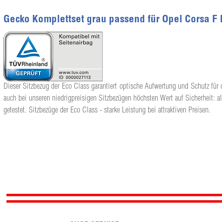
Gecko Komplettset grau passend für Opel Corsa F E
Dieser Sitzbezug der Eco Class garantiert optische Aufwertung und Schutz für 
auch bei unseren niedrigpreisigen Sitzbezügen höchsten Wert auf Sicherheit: a
getestet. Sitzbezüge der Eco Class - starke Leistung bei attraktiven Preisen.