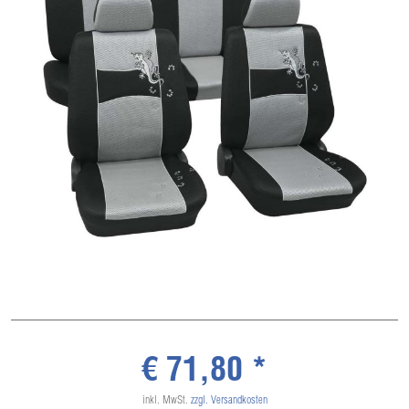
€ 71,80 *
inkl. MwSt.
zzgl. Versandkosten