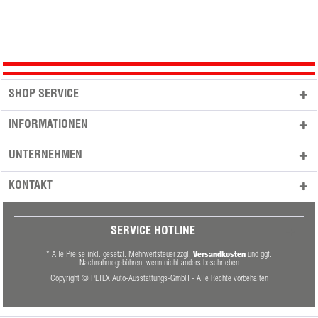
SHOP SERVICE
INFORMATIONEN
UNTERNEHMEN
KONTAKT
SERVICE HOTLINE
Versandkosten
* Alle Preise inkl. gesetzl. Mehrwertsteuer zzgl.
und ggf.
Nachnahmegebühren, wenn nicht anders beschrieben
Copyright © PETEX Auto-Ausstattungs-GmbH - Alle Rechte vorbehalten