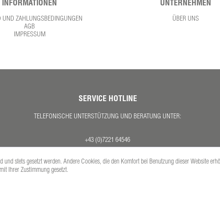
INFORMATIONEN
UNTERNEHMEN
D UND ZAHLUNGSBEDINGUNGEN
ÜBER UNS
AGB
IMPRESSUM
SERVICE HOTLINE
TELEFONISCHE UNTERSTÜTZUNG UND BERATUNG UNTER:
+43 (0)7221 64546
MO. - DO. 08:00 - 17:00 UHR
ind und stets gesetzt werden. Andere Cookies, die den Komfort bei Benutzung dieser Website erh
FR. 08:00 - 12:30 UHR
 mit Ihrer Zustimmung gesetzt.
Versandkosten
se inkl. gesetzl. Mehrwertsteuer zzgl.
und ggf. Nachnahmegebühren, wenn nicht anders 
Copyright © PETEX Auto-Ausstattungs-GmbH - Alle Rechte vorbehalten