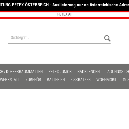
TUNG PETEX ÖSTERREICH - Auslieferung nur an österreichische Adre
PETEX AT
CH / KOFFERRAUMMATTEN
PETEX JUNIOR
RADBLENDEN
LADUNGSSIC
/ WERKSTATT
ZUBEHÖR
BATTERIEN
EISKRATZER
WOHNMOBIL
SC