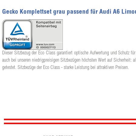
Gecko Komplettset grau passend für Audi A6 Limo
Dieser Sitzbezug der Eco Class garantiert optische Aufwertung und Schutz für
auch bei unseren niedrigpreisigen Sitzbezügen höchsten Wert auf Sicherheit: a
getestet. Sitzbezüge der Eco Class - starke Leistung bei attraktiven Preisen.