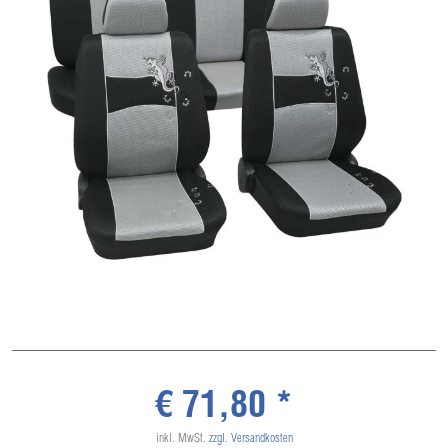
€ 71,80 *
inkl. MwSt.
zzgl. Versandkosten