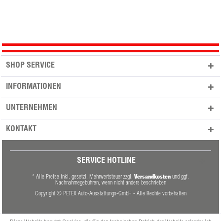
SHOP SERVICE
INFORMATIONEN
UNTERNEHMEN
KONTAKT
SERVICE HOTLINE
Versandkosten
* Alle Preise inkl. gesetzl. Mehrwertsteuer zzgl.
und ggf.
Nachnahmegebühren, wenn nicht anders beschrieben
Copyright © PETEX Auto-Ausstattungs-GmbH - Alle Rechte vorbehalten