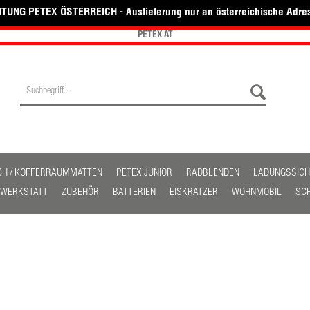
TUNG PETEX ÖSTERREICH - Auslieferung nur an österreichische Adre
PETEX AT
CH / KOFFERRAUMMATTEN
PETEX JUNIOR
RADBLENDEN
LADUNGSSIC
/ WERKSTATT
ZUBEHÖR
BATTERIEN
EISKRATZER
WOHNMOBIL
SC