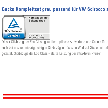
Gecko Komplettset grau passend für VW Scirocco 
Dieser Sitzbezug der Eco Class garantiert optische Aufwertung und Schutz für d
auch bei unseren niedrigpreisigen Sitzbezügen höchsten Wert auf Sicherheit: a
getestet. Sitzbezüge der Eco Class - starke Leistung bei attraktiven Preisen.