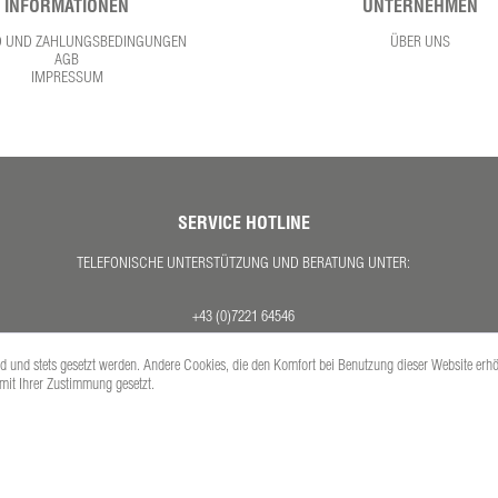
INFORMATIONEN
UNTERNEHMEN
D UND ZAHLUNGSBEDINGUNGEN
ÜBER UNS
AGB
IMPRESSUM
SERVICE HOTLINE
TELEFONISCHE UNTERSTÜTZUNG UND BERATUNG UNTER:
+43 (0)7221 64546
MO. - DO. 08:00 - 17:00 UHR
ind und stets gesetzt werden. Andere Cookies, die den Komfort bei Benutzung dieser Website erh
FR. 08:00 - 12:30 UHR
 mit Ihrer Zustimmung gesetzt.
Versandkosten
se inkl. gesetzl. Mehrwertsteuer zzgl.
und ggf. Nachnahmegebühren, wenn nicht anders 
Copyright © PETEX Auto-Ausstattungs-GmbH - Alle Rechte vorbehalten