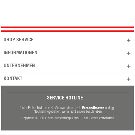
SHOP SERVICE
INFORMATIONEN
UNTERNEHMEN
KONTAKT
SERVICE HOTLINE
Versandkosten
* Alle Preise inkl. gesetzl. Mehrwertsteuer zzgl.
und ggf.
Nachnahmegebühren, wenn nicht anders beschrieben
Copyright © PETEX Auto-Ausstattungs-GmbH - Alle Rechte vorbehalten