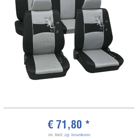
€ 71,80 *
inkl. MwSt.
zzgl. Versandkosten