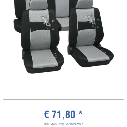
€ 71,80 *
inkl. MwSt.
zzgl. Versandkosten