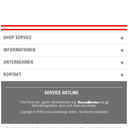
SHOP SERVICE
INFORMATIONEN
UNTERNEHMEN
KONTAKT
SERVICE HOTLINE
Versandkosten
* Alle Preise inkl. gesetzl. Mehrwertsteuer zzgl.
und ggf.
Nachnahmegebühren, wenn nicht anders beschrieben
Copyright © PETEX Auto-Ausstattungs-GmbH - Alle Rechte vorbehalten