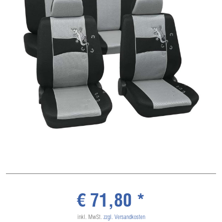
€ 71,80 *
inkl. MwSt.
zzgl. Versandkosten