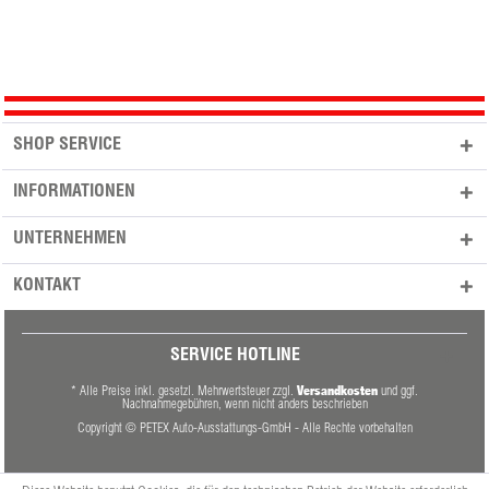
SHOP SERVICE
INFORMATIONEN
UNTERNEHMEN
KONTAKT
SERVICE HOTLINE
Versandkosten
* Alle Preise inkl. gesetzl. Mehrwertsteuer zzgl.
und ggf.
Nachnahmegebühren, wenn nicht anders beschrieben
Copyright © PETEX Auto-Ausstattungs-GmbH - Alle Rechte vorbehalten