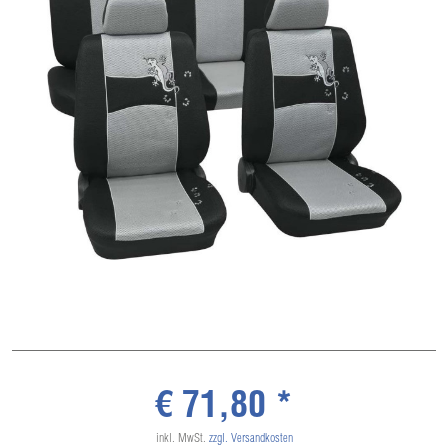
€ 71,80 *
inkl. MwSt.
zzgl. Versandkosten