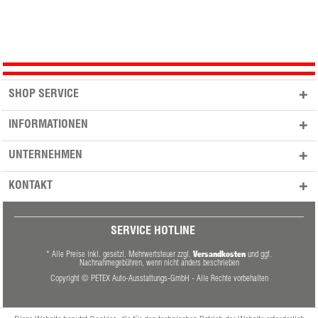
SHOP SERVICE
INFORMATIONEN
UNTERNEHMEN
KONTAKT
SERVICE HOTLINE
Versandkosten
* Alle Preise inkl. gesetzl. Mehrwertsteuer zzgl.
und ggf.
Nachnahmegebühren, wenn nicht anders beschrieben
Copyright © PETEX Auto-Ausstattungs-GmbH - Alle Rechte vorbehalten