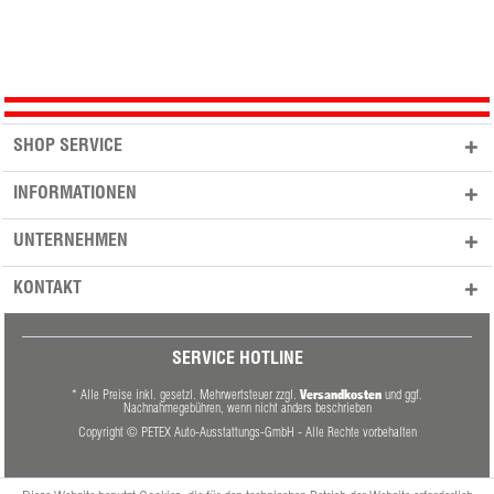
SHOP SERVICE
INFORMATIONEN
UNTERNEHMEN
KONTAKT
SERVICE HOTLINE
Versandkosten
* Alle Preise inkl. gesetzl. Mehrwertsteuer zzgl.
und ggf.
Nachnahmegebühren, wenn nicht anders beschrieben
Copyright © PETEX Auto-Ausstattungs-GmbH - Alle Rechte vorbehalten