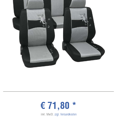
€ 71,80 *
inkl. MwSt.
zzgl. Versandkosten