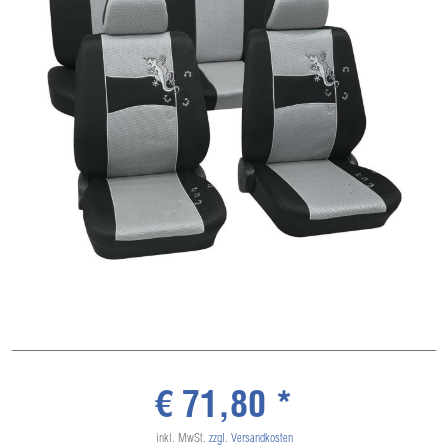
€ 71,80 *
inkl. MwSt.
zzgl. Versandkosten