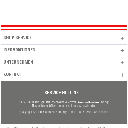
SHOP SERVICE
INFORMATIONEN
UNTERNEHMEN
KONTAKT
SERVICE HOTLINE
Versandkosten
* Alle Preise inkl. gesetzl. Mehrwertsteuer zzgl.
und ggf.
Nachnahmegebühren, wenn nicht anders beschrieben
Copyright © PETEX Auto-Ausstattungs-GmbH - Alle Rechte vorbehalten