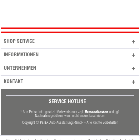
SHOP SERVICE
INFORMATIONEN
UNTERNEHMEN
KONTAKT
SERVICE HOTLINE
Versandkosten
* Alle Preise inkl. gesetzl. Mehrwertsteuer zzgl.
und ggf.
Nachnahmegebühren, wenn nicht anders beschrieben
Copyright © PETEX Auto-Ausstattungs-GmbH - Alle Rechte vorbehalten