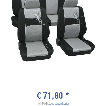
€ 71,80 *
inkl. MwSt.
zzgl. Versandkosten