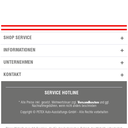
SHOP SERVICE
INFORMATIONEN
UNTERNEHMEN
KONTAKT
SERVICE HOTLINE
Versandkosten
* Alle Preise inkl. gesetzl. Mehrwertsteuer zzgl.
und ggf.
Nachnahmegebühren, wenn nicht anders beschrieben
Copyright © PETEX Auto-Ausstattungs-GmbH - Alle Rechte vorbehalten