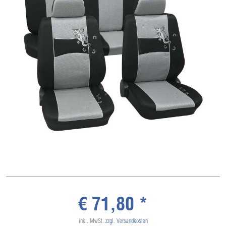
€ 71,80 *
inkl. MwSt.
zzgl. Versandkosten