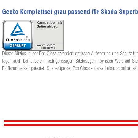
Gecko Komplettset grau passend für Skoda Superb
Dieser Sitzbezug der Eco Class garantiert optische Aufwertung und Schutz für
legen auch bei unseren niedrigpreisigen Sitzbezügen höchsten Wert auf Sic
Entflammbarkeit getestet. Sitzbezüge der Eco Class - starke Leistung bei attrakt