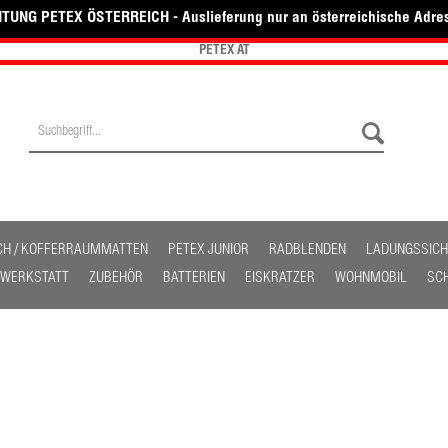
TUNG PETEX ÖSTERREICH - Auslieferung nur an österreichische Adre
PETEX AT
CH / KOFFERRAUMMATTEN
PETEX JUNIOR
RADBLENDEN
LADUNGSSIC
/ WERKSTATT
ZUBEHÖR
BATTERIEN
EISKRATZER
WOHNMOBIL
SC