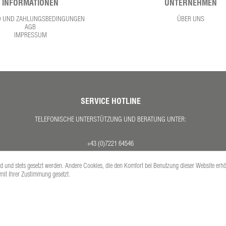
INFORMATIONEN
UNTERNEHMEN
D UND ZAHLUNGSBEDINGUNGEN
ÜBER UNS
AGB
IMPRESSUM
SERVICE HOTLINE
TELEFONISCHE UNTERSTÜTZUNG UND BERATUNG UNTER:
+43 (0)7221 64546
MO. - DO. 08:00 - 17:00 UHR
ind und stets gesetzt werden. Andere Cookies, die den Komfort bei Benutzung dieser Website erh
FR. 08:00 - 12:30 UHR
 mit Ihrer Zustimmung gesetzt.
Versandkosten
se inkl. gesetzl. Mehrwertsteuer zzgl.
und ggf. Nachnahmegebühren, wenn nicht anders 
Copyright © PETEX Auto-Ausstattungs-GmbH - Alle Rechte vorbehalten