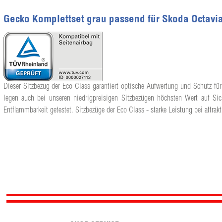
Gecko Komplettset grau passend für Skoda Octavia
Dieser Sitzbezug der Eco Class garantiert optische Aufwertung und Schutz für
legen auch bei unseren niedrigpreisigen Sitzbezügen höchsten Wert auf Sic
Entflammbarkeit getestet. Sitzbezüge der Eco Class - starke Leistung bei attrakt