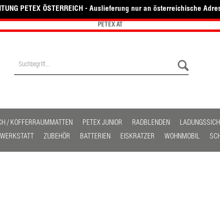
TUNG PETEX ÖSTERREICH - Auslieferung nur an österreichische Adre
PETEX AT
CH / KOFFERRAUMMATTEN
PETEX JUNIOR
RADBLENDEN
LADUNGSSIC
/ WERKSTATT
ZUBEHÖR
BATTERIEN
EISKRATZER
WOHNMOBIL
SC