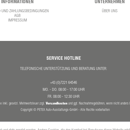
INFORMATIONEN
UNTERNEHMEN
D UND ZAHLUNGSBEDINGUNGEN
ÜBER UNS
AGB
IMPRESSUM
SERVICE HOTLINE
TELEFONISCHE UNTERSTÜTZUNG UND BERATUNG UNTER:
+43 (0)7221 64546
MO. - DO. 08:00 - 17:00 UHR
FR. 08:00 - 12:30 UHR
Versandkosten
se inkl. gesetzl. Mehrwertsteuer zzgl.
und ggf. Nachnahmegebühren, wenn nicht anders 
Copyright © PETEX Auto-Ausstattungs-GmbH - Alle Rechte vorbehalten