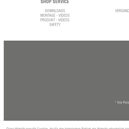
SHOP SERVICE
DOWNLOADS
VERSAN
MONTAGE - VIDEOS
PRODUKT - VIDEOS
SAFETY
* Alle Prei