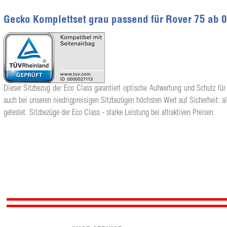
Gecko Komplettset grau passend für Rover 75 ab 
Dieser Sitzbezug der Eco Class garantiert optische Aufwertung und Schutz für 
auch bei unseren niedrigpreisigen Sitzbezügen höchsten Wert auf Sicherheit: a
getestet. Sitzbezüge der Eco Class - starke Leistung bei attraktiven Preisen.