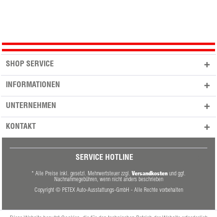
SHOP SERVICE
INFORMATIONEN
UNTERNEHMEN
KONTAKT
SERVICE HOTLINE
Versandkosten
* Alle Preise inkl. gesetzl. Mehrwertsteuer zzgl.
und ggf.
Nachnahmegebühren, wenn nicht anders beschrieben
Copyright © PETEX Auto-Ausstattungs-GmbH - Alle Rechte vorbehalten