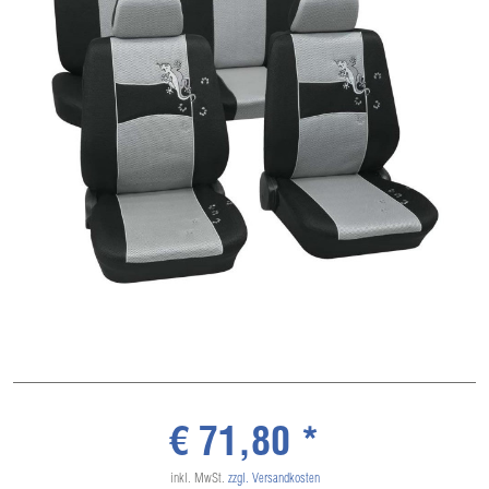
€ 71,80 *
inkl. MwSt.
zzgl. Versandkosten