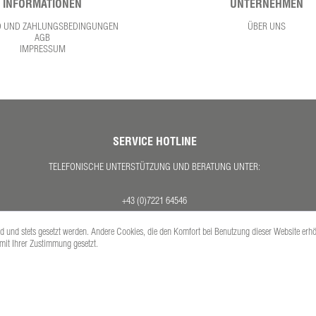
INFORMATIONEN
UNTERNEHMEN
D UND ZAHLUNGSBEDINGUNGEN
ÜBER UNS
AGB
IMPRESSUM
SERVICE HOTLINE
TELEFONISCHE UNTERSTÜTZUNG UND BERATUNG UNTER:
+43 (0)7221 64546
MO. - DO. 08:00 - 17:00 UHR
ind und stets gesetzt werden. Andere Cookies, die den Komfort bei Benutzung dieser Website erh
FR. 08:00 - 12:30 UHR
 mit Ihrer Zustimmung gesetzt.
Versandkosten
se inkl. gesetzl. Mehrwertsteuer zzgl.
und ggf. Nachnahmegebühren, wenn nicht anders 
Copyright © PETEX Auto-Ausstattungs-GmbH - Alle Rechte vorbehalten