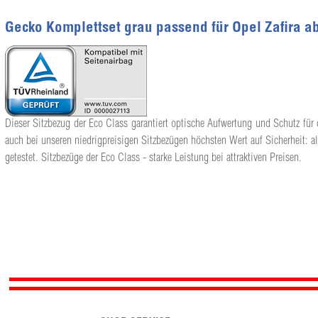
Gecko Komplettset grau passend für Opel Zafira a
Dieser Sitzbezug der Eco Class garantiert optische Aufwertung und Schutz für d
auch bei unseren niedrigpreisigen Sitzbezügen höchsten Wert auf Sicherheit: a
getestet. Sitzbezüge der Eco Class - starke Leistung bei attraktiven Preisen.