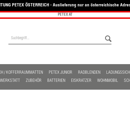
TUNG PETEX ÖSTERREICH - Auslieferung nur an österreichische Adre
PETEX AT
CH / KOFFERRAUMMATTEN
PETEX JUNIOR
RADBLENDEN
LADUNGSSIC
/ WERKSTATT
ZUBEHÖR
BATTERIEN
EISKRATZER
WOHNMOBIL
SC