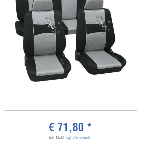
€ 71,80 *
inkl. MwSt.
zzgl. Versandkosten