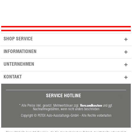
SHOP SERVICE
INFORMATIONEN
UNTERNEHMEN
KONTAKT
SERVICE HOTLINE
Versandkosten
* Alle Preise inkl. gesetzl. Mehrwertsteuer zzgl.
und ggf.
Nachnahmegebühren, wenn nicht anders beschrieben
Copyright © PETEX Auto-Ausstattungs-GmbH - Alle Rechte vorbehalten