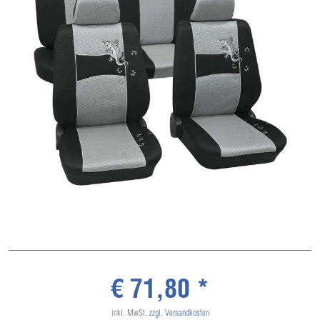
€ 71,80 *
inkl. MwSt.
zzgl. Versandkosten