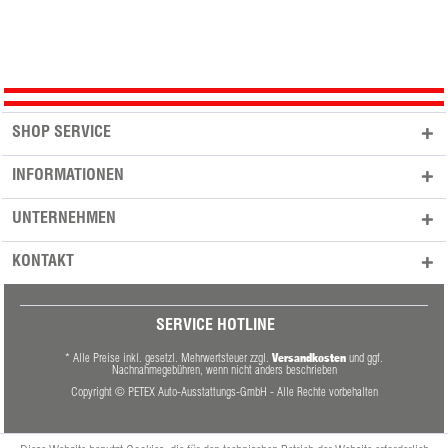
SHOP SERVICE
INFORMATIONEN
UNTERNEHMEN
KONTAKT
SERVICE HOTLINE
Versandkosten
* Alle Preise inkl. gesetzl. Mehrwertsteuer zzgl.
und ggf.
Nachnahmegebühren, wenn nicht anders beschrieben
Copyright © PETEX Auto-Ausstattungs-GmbH - Alle Rechte vorbehalten