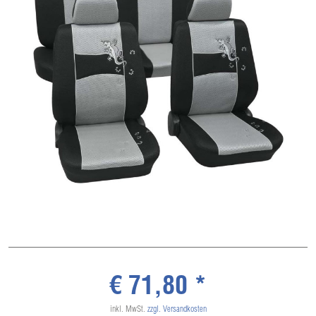
€ 71,80 *
inkl. MwSt.
zzgl. Versandkosten