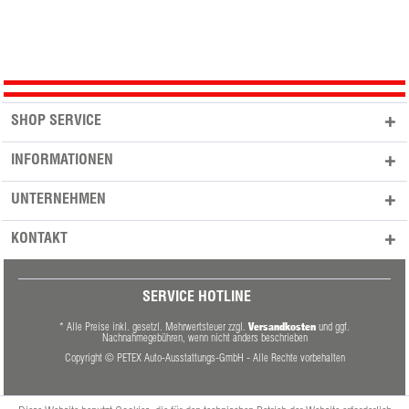
SHOP SERVICE
INFORMATIONEN
UNTERNEHMEN
KONTAKT
SERVICE HOTLINE
Versandkosten
* Alle Preise inkl. gesetzl. Mehrwertsteuer zzgl.
und ggf.
Nachnahmegebühren, wenn nicht anders beschrieben
Copyright © PETEX Auto-Ausstattungs-GmbH - Alle Rechte vorbehalten