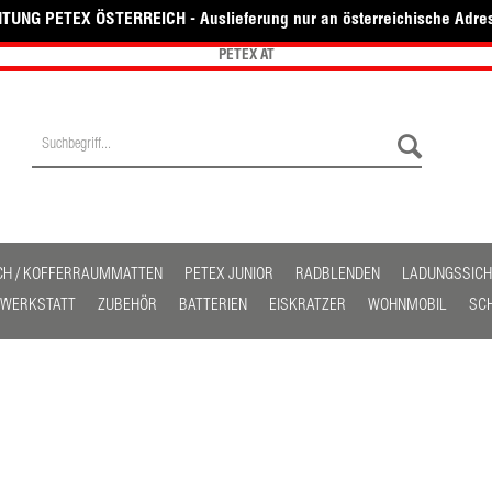
TUNG PETEX ÖSTERREICH - Auslieferung nur an österreichische Adre
PETEX AT
CH / KOFFERRAUMMATTEN
PETEX JUNIOR
RADBLENDEN
LADUNGSSIC
/ WERKSTATT
ZUBEHÖR
BATTERIEN
EISKRATZER
WOHNMOBIL
SC