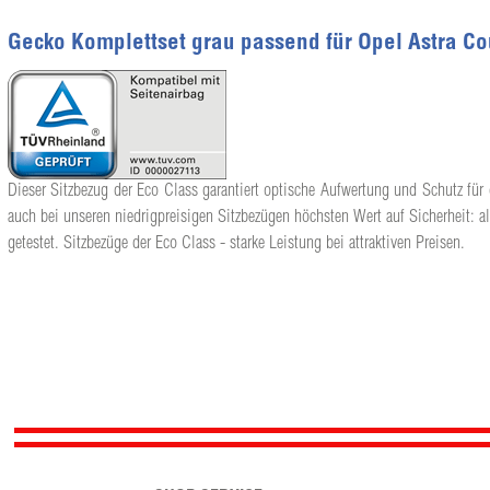
Gecko Komplettset grau passend für Opel Astra C
Dieser Sitzbezug der Eco Class garantiert optische Aufwertung und Schutz für 
auch bei unseren niedrigpreisigen Sitzbezügen höchsten Wert auf Sicherheit: a
getestet. Sitzbezüge der Eco Class - starke Leistung bei attraktiven Preisen.