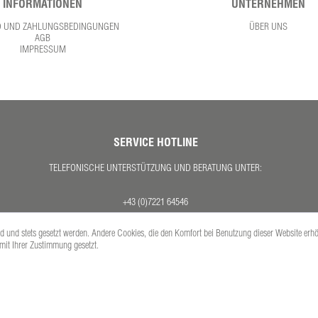
INFORMATIONEN
UNTERNEHMEN
D UND ZAHLUNGSBEDINGUNGEN
ÜBER UNS
AGB
IMPRESSUM
SERVICE HOTLINE
TELEFONISCHE UNTERSTÜTZUNG UND BERATUNG UNTER:
+43 (0)7221 64546
MO. - DO. 08:00 - 17:00 UHR
ind und stets gesetzt werden. Andere Cookies, die den Komfort bei Benutzung dieser Website erh
FR. 08:00 - 12:30 UHR
 mit Ihrer Zustimmung gesetzt.
Versandkosten
se inkl. gesetzl. Mehrwertsteuer zzgl.
und ggf. Nachnahmegebühren, wenn nicht anders 
Copyright © PETEX Auto-Ausstattungs-GmbH - Alle Rechte vorbehalten