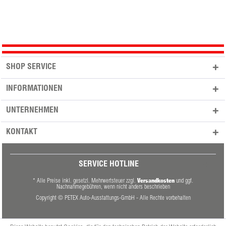
SHOP SERVICE
INFORMATIONEN
UNTERNEHMEN
KONTAKT
SERVICE HOTLINE
Versandkosten
* Alle Preise inkl. gesetzl. Mehrwertsteuer zzgl.
und ggf.
Nachnahmegebühren, wenn nicht anders beschrieben
Copyright © PETEX Auto-Ausstattungs-GmbH - Alle Rechte vorbehalten