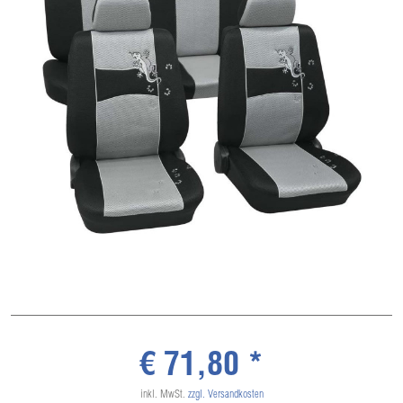
€ 71,80 *
inkl. MwSt.
zzgl. Versandkosten