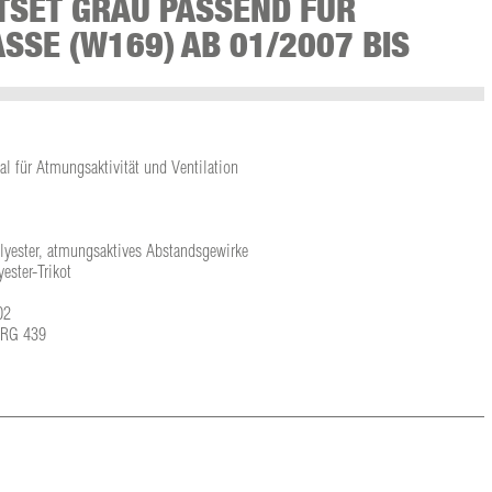
TSET GRAU PASSEND FÜR
SSE (W169) AB 01/2007 BIS
l für Atmungsaktivität und Ventilation
olyester, atmungsaktives Abstandsgewirke
ster-Trikot
02
L-RG 439