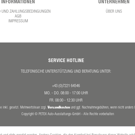
INFORMATIONEN
UNTERNEHMEN
D UND ZAHLUNGSBEDINGUNGEN
ÜBER UNS
AGB
IMPRESSUM
SERVICE HOTLINE
TELEFONISCHE UNTERSTÜTZUNG UND BERATUNG UNTER:
+43 (0)7221 64546
MO. - DO. 08:00 - 17:00 UHR
FR. 08:00 - 12:30 UHR
Versandkosten
se inkl. gesetzl. Mehrwertsteuer zzgl.
und ggf. Nachnahmegebühren, wenn nicht anders 
Copyright © PETEX Auto-Ausstattungs-GmbH - Alle Rechte vorbehalten