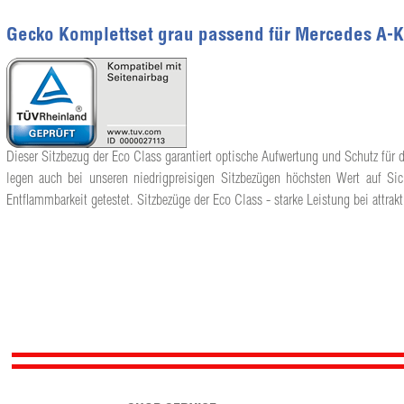
Gecko Komplettset grau passend für Mercedes A-K
Dieser Sitzbezug der Eco Class garantiert optische Aufwertung und Schutz für d
legen auch bei unseren niedrigpreisigen Sitzbezügen höchsten Wert auf Sic
Entflammbarkeit getestet. Sitzbezüge der Eco Class - starke Leistung bei attrakt