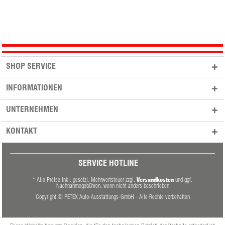
SHOP SERVICE
INFORMATIONEN
UNTERNEHMEN
KONTAKT
SERVICE HOTLINE
Versandkosten
* Alle Preise inkl. gesetzl. Mehrwertsteuer zzgl.
und ggf.
Nachnahmegebühren, wenn nicht anders beschrieben
Copyright © PETEX Auto-Ausstattungs-GmbH - Alle Rechte vorbehalten