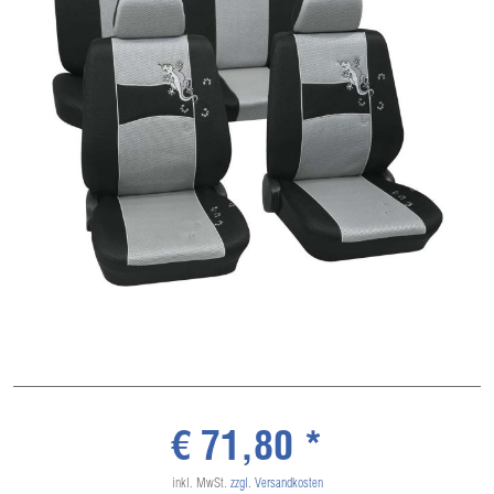
€ 71,80 *
inkl. MwSt.
zzgl. Versandkosten