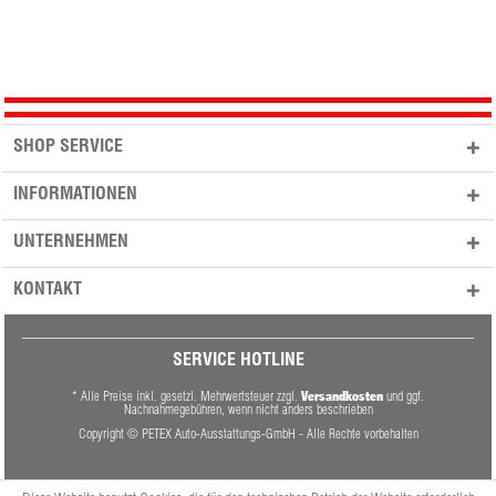
SHOP SERVICE
INFORMATIONEN
UNTERNEHMEN
KONTAKT
SERVICE HOTLINE
Versandkosten
* Alle Preise inkl. gesetzl. Mehrwertsteuer zzgl.
und ggf.
Nachnahmegebühren, wenn nicht anders beschrieben
Copyright © PETEX Auto-Ausstattungs-GmbH - Alle Rechte vorbehalten