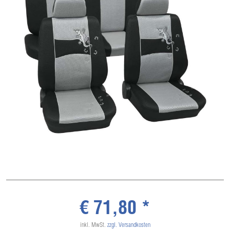
€ 71,80 *
inkl. MwSt.
zzgl. Versandkosten