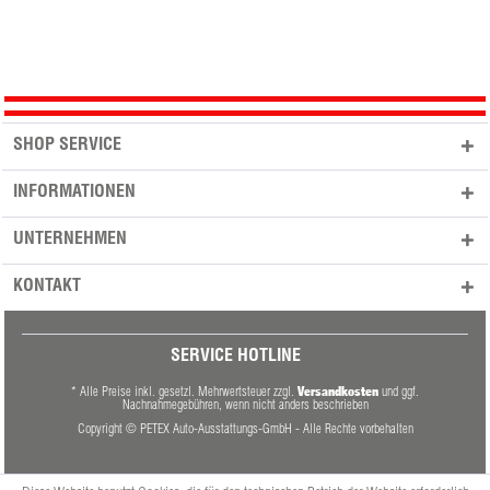
SHOP SERVICE
INFORMATIONEN
UNTERNEHMEN
KONTAKT
SERVICE HOTLINE
Versandkosten
* Alle Preise inkl. gesetzl. Mehrwertsteuer zzgl.
und ggf.
Nachnahmegebühren, wenn nicht anders beschrieben
Copyright © PETEX Auto-Ausstattungs-GmbH - Alle Rechte vorbehalten