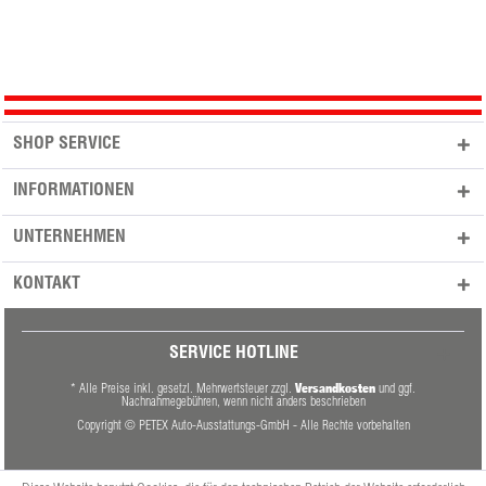
SHOP SERVICE
INFORMATIONEN
UNTERNEHMEN
KONTAKT
SERVICE HOTLINE
Versandkosten
* Alle Preise inkl. gesetzl. Mehrwertsteuer zzgl.
und ggf.
Nachnahmegebühren, wenn nicht anders beschrieben
Copyright © PETEX Auto-Ausstattungs-GmbH - Alle Rechte vorbehalten