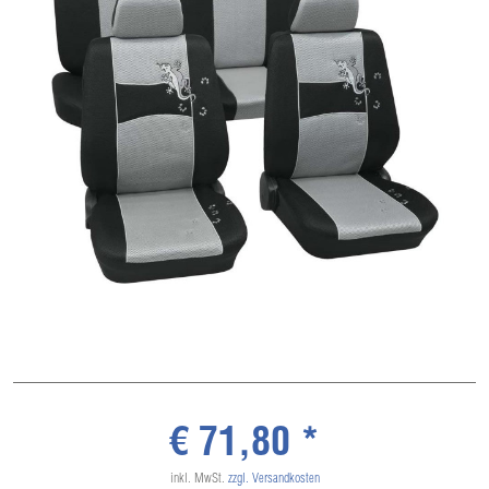
€ 71,80 *
inkl. MwSt.
zzgl. Versandkosten