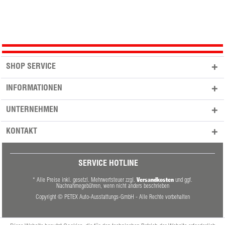
SHOP SERVICE
INFORMATIONEN
UNTERNEHMEN
KONTAKT
SERVICE HOTLINE
Versandkosten
* Alle Preise inkl. gesetzl. Mehrwertsteuer zzgl.
und ggf.
Nachnahmegebühren, wenn nicht anders beschrieben
Copyright © PETEX Auto-Ausstattungs-GmbH - Alle Rechte vorbehalten