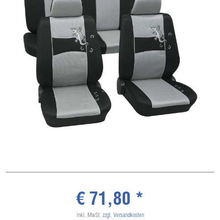
€ 71,80 *
inkl. MwSt.
zzgl. Versandkosten