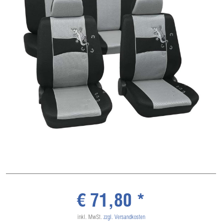
€ 71,80 *
inkl. MwSt.
zzgl. Versandkosten