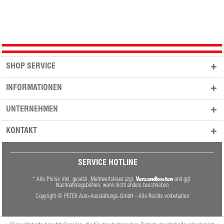
SHOP SERVICE
INFORMATIONEN
UNTERNEHMEN
KONTAKT
SERVICE HOTLINE
Versandkosten
* Alle Preise inkl. gesetzl. Mehrwertsteuer zzgl.
und ggf.
Nachnahmegebühren, wenn nicht anders beschrieben
Copyright © PETEX Auto-Ausstattungs-GmbH - Alle Rechte vorbehalten