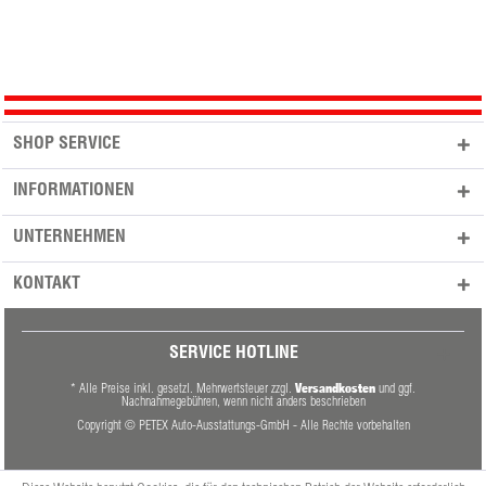
SHOP SERVICE
INFORMATIONEN
UNTERNEHMEN
KONTAKT
SERVICE HOTLINE
Versandkosten
* Alle Preise inkl. gesetzl. Mehrwertsteuer zzgl.
und ggf.
Nachnahmegebühren, wenn nicht anders beschrieben
Copyright © PETEX Auto-Ausstattungs-GmbH - Alle Rechte vorbehalten