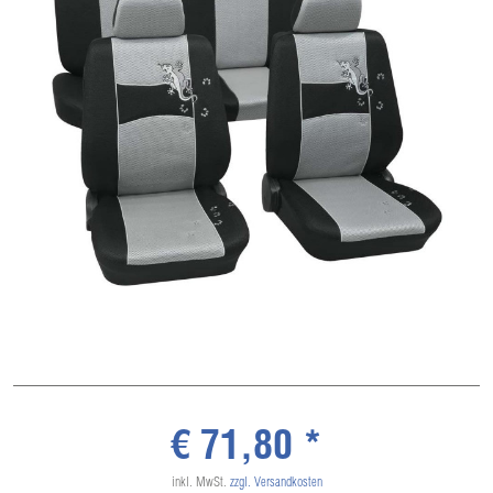
€ 71,80 *
inkl. MwSt.
zzgl. Versandkosten