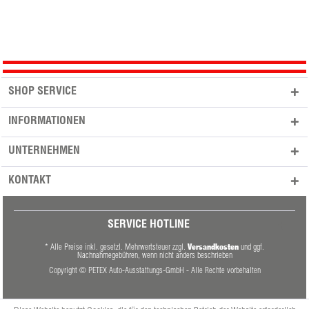
SHOP SERVICE
INFORMATIONEN
UNTERNEHMEN
KONTAKT
SERVICE HOTLINE
Versandkosten
* Alle Preise inkl. gesetzl. Mehrwertsteuer zzgl.
und ggf.
Nachnahmegebühren, wenn nicht anders beschrieben
Copyright © PETEX Auto-Ausstattungs-GmbH - Alle Rechte vorbehalten