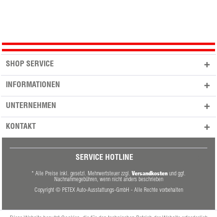
SHOP SERVICE
INFORMATIONEN
UNTERNEHMEN
KONTAKT
SERVICE HOTLINE
Versandkosten
* Alle Preise inkl. gesetzl. Mehrwertsteuer zzgl.
und ggf.
Nachnahmegebühren, wenn nicht anders beschrieben
Copyright © PETEX Auto-Ausstattungs-GmbH - Alle Rechte vorbehalten