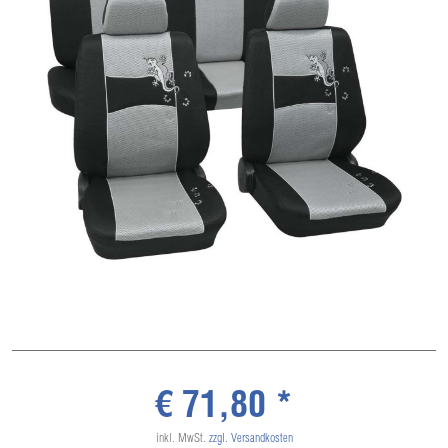
€ 71,80 *
inkl. MwSt.
zzgl. Versandkosten